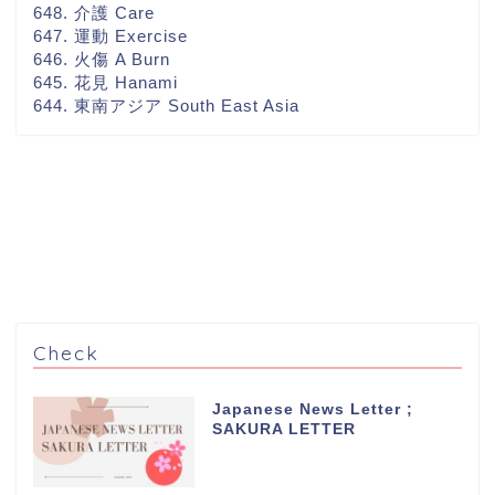
648. 介護 Care
647. 運動 Exercise
646. 火傷 A Burn
645. 花見 Hanami
644. 東南アジア South East Asia
Check
Japanese News Letter ;
SAKURA LETTER