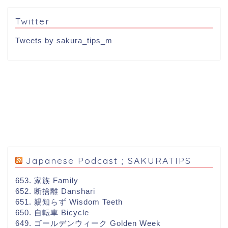
Twitter
Tweets by sakura_tips_m
Japanese Podcast ; SAKURATIPS
653. 家族 Family
652. 断捨離 Danshari
651. 親知らず Wisdom Teeth
650. 自転車 Bicycle
649. ゴールデンウィーク Golden Week