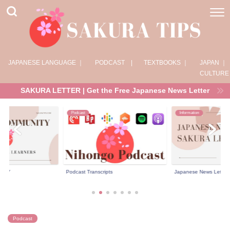
JAPANESE LANGUAGE ｜
PODCAST |
TEXTBOOKS ｜
JAPAN ｜
CULTURE
SAKURA LETTER | Get the Free Japanese News Letter
Podcast
Information
NITY
Podcast Transcripts
Japanese News Letter 
Podcast