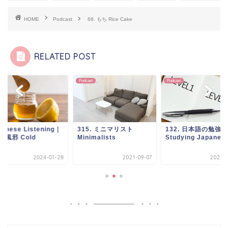
HOME
Podcast
68. もち Rice Cake
RELATED POST
ast
Podcast
Podcast
panese Listening｜
315. ミニマリスト
132. 日本語の勉強
7. 風邪 Cold
Minimalists
Studying Japanes
2024-01-28
2021-09-07
2021-0