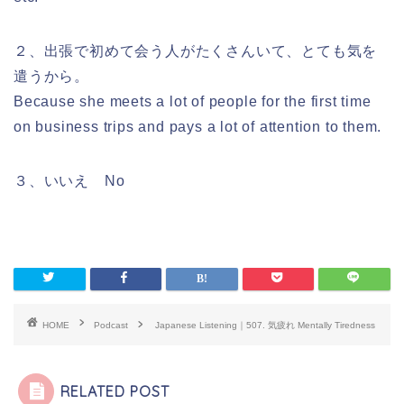
２、出張で初めて会う人がたくさんいて、とても気を
遣うから。
Because she meets a lot of people for the first time
on business trips and pays a lot of attention to them.
３、いいえ No
HOME
Podcast
Japanese Listening｜507. 気疲れ Mentally Tiredness
RELATED POST