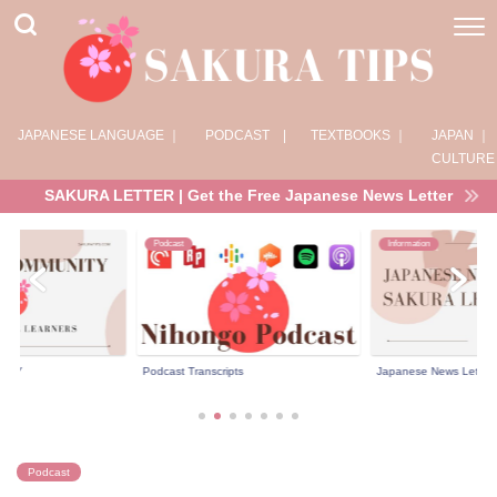
JAPANESE LANGUAGE ｜
PODCAST |
TEXTBOOKS ｜
JAPAN ｜
CULTURE
SAKURA LETTER | Get the Free Japanese News Letter
Information
Products
ts
Japanese News Letter ; SAKUR...
Products
Podcast