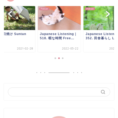
ast
Podcast
Podcast
panese Listening｜
Japanese Listening｜
124. 日焼け Suntan
8. 暇な時間 Free...
352. 田舎暮らし Liv...
2022-05-22
2021-10-14
2021-0