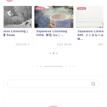
ast
Podcast
Podcast
panese Listening｜
Japanese Listening
Japanese Listeni
7. 雪 Snow
#556. 伊豆 Izu｜...
600. メンタルヘルス
M...
2022-02-11
2022-09-04
2023-0