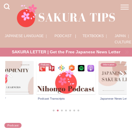
JAPANESE LANGUAGE ｜
PODCAST |
TEXTBOOKS ｜
JAPAN ｜
CULTURE
SAKURA LETTER | Get the Free Japanese News Letter
Podcast
Information
NITY
Podcast Transcripts
Japanese News Letter 
Podcast