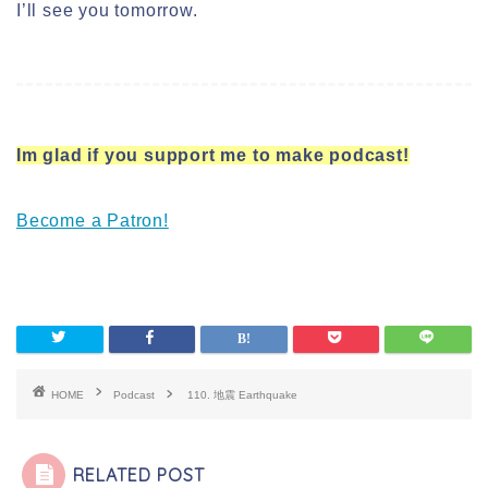
I’ll see you tomorrow.
Im glad if you support me to make podcast!
Become a Patron!
HOME
Podcast
110. 地震 Earthquake
RELATED POST