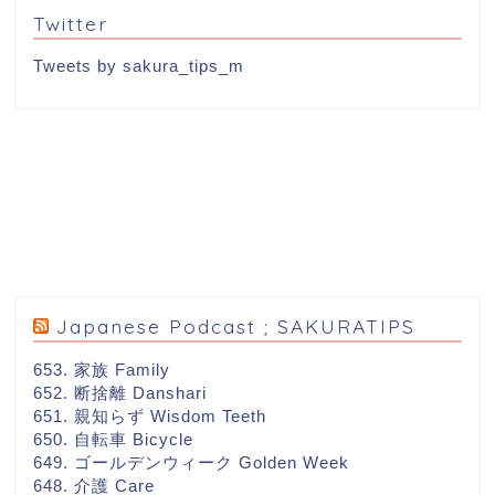
Twitter
Tweets by sakura_tips_m
Japanese Podcast ; SAKURATIPS
653. 家族 Family
652. 断捨離 Danshari
651. 親知らず Wisdom Teeth
650. 自転車 Bicycle
649. ゴールデンウィーク Golden Week
648. 介護 Care