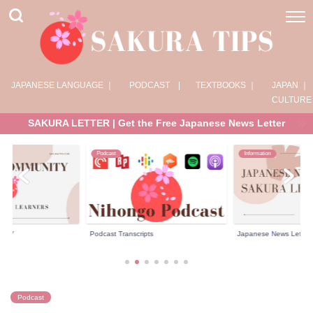
JAPANESE LANGUAGE ｜
PODCAST |
TEXTBOOKS ｜
JAPAN ｜
CULTURE
SAKURA LETTER | Get the Free Japanese News Letter
Podcast
Information
NITY
Podcast Transcripts
Japanese News Letter 
Podcast