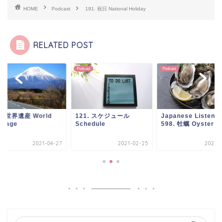
HOME
Podcast
191. 祝日 National Holiday
RELATED POST
ast
Podcast
Podcast
1. 世界遺産 World
121. スケジュール
Japanese Listeni
itage
Schedule
598. 牡蠣 Oyster
2021-04-27
2021-02-25
2023-0