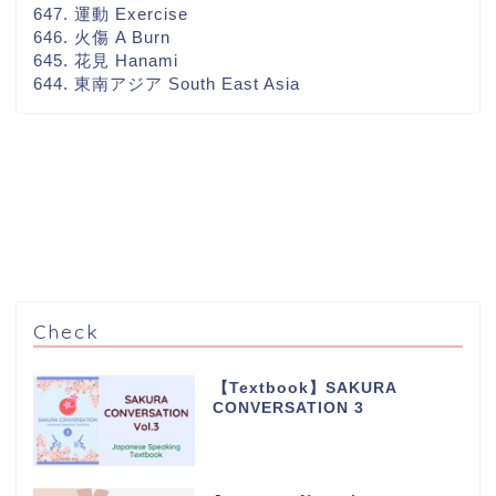
647. 運動 Exercise
646. 火傷 A Burn
645. 花見 Hanami
644. 東南アジア South East Asia
Check
【Textbook】SAKURA
CONVERSATION 3