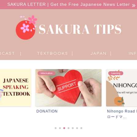
SAKURA LETTER | Get the Free Japanese News Letter
DCAST |
TEXTBOOKS ｜
JAPAN ｜
IN
Learning
Information
Nihongo Road Map -日本語学習の
SAKURA PATR
ロードマ...